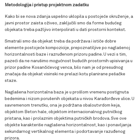
Metodologija i pristup projektnom zadatku
Kako bi se nova zdanja uspešno uklopila u postojeće okruženje, a
javni prostor zaista oživeo, zaključili smo da forme budućeg
objekata treba pažljivo interpolirati u dati prostorni kontekst.
Smatrali smo da objekat treba da podržava i ističe dobre
elemente postojeće kompozicije, prepoznatiljive po naglašenoj
horizontalnosti baze i razruđenom prizoru padine. U vezi s tim,
pazeći da ne narušimo mogućnost budućih prostornih upisivanja u
prizor padine Kosančićevog venca, bilo nam je od presudnog
značaja da objekat visinski ne prelazi kotu planirane pešačke
staze.
Naglašena horizontalna baza je u prošlom vremenu postignuta
bedemima i nizom porušenih objekata u nivou Karađorđeve ulice. U
savremenom trenutku, ona je podržana obaloutvrdom keja,
objektom Beton hale, objektom internacionalnog putničkog
pristana, kao i prolaznim objektima putničkih brodova. Sve ove
objekte karakteriše naglašena horizontalnost, kao i ponavljanja
sekundarnog vertikalnog elementa i podcrtavanje razuđenog
prizora.