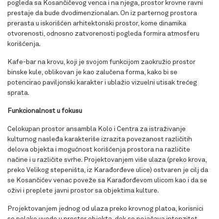
pogleda sa Kosančičevog venca i na njega, prostor krovne ravni
prestaje da bude dvodimenzionalan. On iz parternog prostora
prerasta u iskorišćen arhitektonski prostor, kome dinamika
otvorenosti, odnosno zatvorenosti pogleda formira atmosferu
korišćenja.
Kafe-bar na krovu, koji je svojom funkcijom zaokružio prostor
binske kule, oblikovan je kao zalučena forma, kako bi se
potencirao paviljonski karakter i ublažio vizuelni utisak trećeg
sprata.
Funkcionalnost u fokusu
Celokupan prostor ansambla Kolo i Centra za istraživanje
kulturnog nasleđa karakteriše izrazita povezanost različitih
delova objekta i mogućnost korišćenja prostora na različite
načine i u različite svrhe. Projektovanjem više ulaza (preko krova,
preko Velikog stepeništa, iz Karađorđeve ulice) ostvaren je cilj da
se Kosančićev venac poveže sa Karađorđevom ulicom kao i da se
oživi i preplete javni prostor sa objektima kulture.
Projektovanjem jednog od ulaza preko krovnog platoa, korisnici
se polako uvode u prostor objekta, dok se pojačava intenzitet