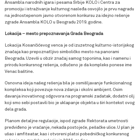
Ansambla narodnih igara i pesama Srbije KOLO i Centra za
promociju i istraživanje kulturnog nasleđa osvojilo je prvu nagradu
na jednostepenom javno otvorenom konkursu za idejno rešenje
zgrade Ansambla KOLO u Beogradu 2019. godine.
Lokacija – mesto prepoznavanja Grada Beograda
Lokacija Kosančićevog venca je od izuzetnog kulturno-istorijskog
značaja kao prepoznatljivo simboličko mesto na panorami
Beograda. Uzevši u obzir značaj samog toponima, kao i namenu i
prirodu konkursnog rešenja, odlučeno je da kompleks ponese ime
Venac baštine.
Osnovna ideja našeg rešenja bila je osmišljavanje funkcionalnog
kompleksa koji povezuje nova zdanja i okolni ambijent. Osim
davanja inovativnog odgovora na programski zadatak, dodatni cilj
koji smo sebi postavili bio je uklapanje objekta u širi kontekst ovog
dela grada.
Planom detaljne regulacije, ispod zgrade Rektorata umetnosti
predviđeno je vraćanje, nekada postojeće, pešačke ulice. U plan je
ušao i amfiteatar, kao i otvoreni platoi pobedničkog konkursnog