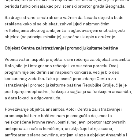
napravljena poveznica sa objektom Đumrukane, koja je u jednom
periodu funkcionisala kao prvi scenski prostor grada Beograda.
Sa druge strane, smatrali smo važnim da fasada objekta bude
staklena kako bi se objekat, zahvaljujući naizmeničnim
refleksijama okolnog ambijenta i sagledavanjem unutrašnjosti
objekta (po principu mimikrije), uspešno uklopio u oruženje.
Objekat Centra za istraživanje i promociju kulturne baštine
Veoma važan aspekt projekta, osim rešenja za objekat ansambla
Kolo, bilo je i integrisano rešenje i za susednu parcelu. Ovaj
program nije bio definisan raspisom konkursa, već je bio deo
konkursnog zadatka. Tako je osmišljeno zdanje Centra za
istraživanje i promociju kulturne baštine Republike Srbije, čije je
postojanje neophodno, funkcija u saglasju sa funkcijom ansambla,
a data lokacija odgovarajuća.
Povezivanje objekta ansambla Kolo i Centra za istraživanje i
promociju kulturne baštine nam je omogućilo da, umesto
neiskorišćene krovne ravni, osmislimo javni prostor raznovrsnih
ambijenata i načina korišćenja; on uključuje letnju scenu,
amfiteatar, zelene površine, atrijum, ulaze u objekat Ansambla i