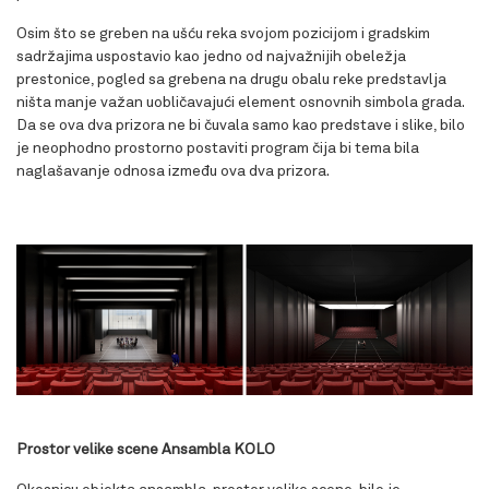
Osim što se greben na ušću reka svojom pozicijom i gradskim
sadržajima uspostavio kao jedno od najvažnijih obeležja
prestonice, pogled sa grebena na drugu obalu reke predstavlja
ništa manje važan uobličavajući element osnovnih simbola grada.
Da se ova dva prizora ne bi čuvala samo kao predstave i slike, bilo
je neophodno prostorno postaviti program čija bi tema bila
naglašavanje odnosa između ova dva prizora.
Prostor velike scene Ansambla KOLO