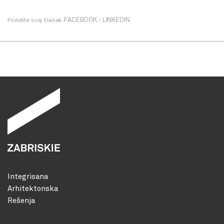
FACEBOOK
LINKEDIN
Podelite ovaj članak:
/
Integrisana
Arhitektonska
Rešenja