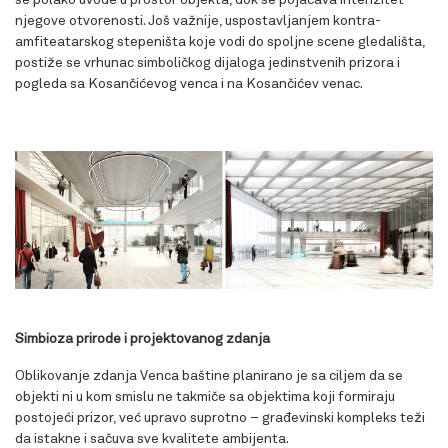
njegove otvorenosti. Još važnije, uspostavljanjem kontra-
amfiteatarskog stepeništa koje vodi do spoljne scene gledališta,
postiže se vrhunac simboličkog dijaloga jedinstvenih prizora i
pogleda sa Kosančićevog venca i na Kosančićev venac.
Simbioza prirode i projektovanog zdanja
Oblikovanje zdanja Venca baštine planirano je sa ciljem da se
objekti ni u kom smislu ne takmiče sa objektima koji formiraju
postojeći prizor, već upravo suprotno – građevinski kompleks teži
da istakne i sačuva sve kvalitete ambijenta.