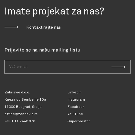
Imate projekat za nas?
Kontaktirajte nas
Prijavite se na našu mailing listu
Zabriskie d.o.o.
Linkedin
Kneza od Semberije 10a
Instagram
11000 Beograd, Srbija
Facebook
office@zabriskie.rs
You Tube
+381 11 2440 376
Superprostor