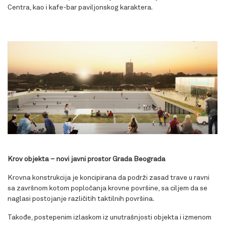
Centra, kao i kafe-bar paviljonskog karaktera.
Krov objekta – novi javni prostor Grada Beograda
Krovna konstrukcija je koncipirana da podrži zasad trave u ravni
sa završnom kotom popločanja krovne površine, sa ciljem da se
naglasi postojanje različitih taktilnih površina.
Takođe, postepenim izlaskom iz unutrašnjosti objekta i izmenom