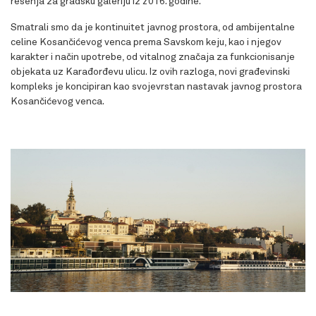
rešenja za gradsku galeriju iz 2016. godine.
Smatrali smo da je kontinuitet javnog prostora, od ambijentalne
celine Kosančićevog venca prema Savskom keju, kao i njegov
karakter i način upotrebe, od vitalnog značaja za funkcionisanje
objekata uz Karađorđevu ulicu. Iz ovih razloga, novi građevinski
kompleks je koncipiran kao svojevrstan nastavak javnog prostora
Kosančićevog venca.