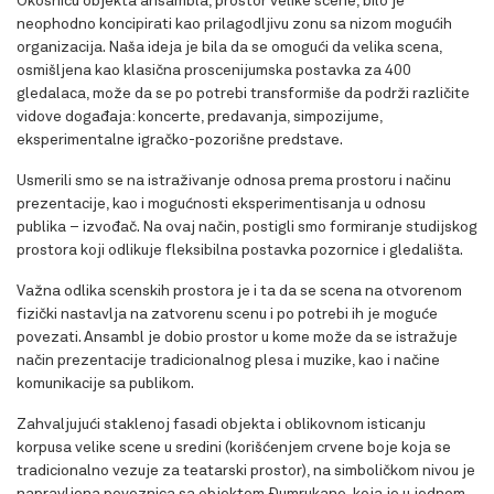
Okosnicu objekta ansambla, prostor velike scene, bilo je
neophodno koncipirati kao prilagodljivu zonu sa nizom mogućih
organizacija. Naša ideja je bila da se omogući da velika scena,
osmišljena kao klasična proscenijumska postavka za 400
gledalaca, može da se po potrebi transformiše da podrži različite
vidove događaja: koncerte, predavanja, simpozijume,
eksperimentalne igračko-pozorišne predstave.
Usmerili smo se na istraživanje odnosa prema prostoru i načinu
prezentacije, kao i mogućnosti eksperimentisanja u odnosu
publika – izvođač. Na ovaj način, postigli smo formiranje studijskog
prostora koji odlikuje fleksibilna postavka pozornice i gledališta.
Važna odlika scenskih prostora je i ta da se scena na otvorenom
fizički nastavlja na zatvorenu scenu i po potrebi ih je moguće
povezati. Ansambl je dobio prostor u kome može da se istražuje
način prezentacije tradicionalnog plesa i muzike, kao i načine
komunikacije sa publikom.
Zahvaljujući staklenoj fasadi objekta i oblikovnom isticanju
korpusa velike scene u sredini (korišćenjem crvene boje koja se
tradicionalno vezuje za teatarski prostor), na simboličkom nivou je