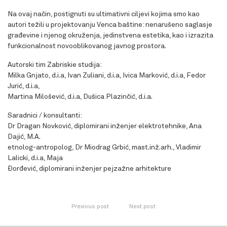
Na ovaj način, postignuti su ultimativni ciljevi kojima smo kao
autori težili u projektovanju Venca baštine: nenarušeno saglasje
građevine i njenog okruženja, jedinstvena estetika, kao i izrazita
funkcionalnost novooblikovanog javnog prostora.
Autorski tim Zabriskie studija:
Milka Gnjato, d.i.a, Ivan Zuliani, d.i.a, Ivica Marković, d.i.a, Fedor
Jurić, d.i.a,
Martina Milošević, d.i.a, Dušica Plazinčić, d.i.a.
Saradnici / konsultanti:
Dr Dragan Novković, diplomirani inženjer elektrotehnike, Ana
Dajić, M.A.
etnolog-antropolog, Dr Miodrag Grbić, mast.inž.arh., Vladimir
Lalicki, d.i.a, Maja
Đorđević, diplomirani inženjer pejzažne arhitekture
Previous post
Next post