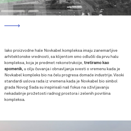
Iako proizvodne hale Novkabel kompleksa imaju zanemarljive
arhitektonske vrednosti, sa klijentom smo odlučili da prvu halu
kompleksa, koja je predmet rekonstrukcije,
tretiramo kao
spomenik,
u cilju čuvanja i obnavljanja svesti o vremenu kada je
Novkabel kompleks bio na čelu progresa domaće industrije. Visoki
standardi uslova rada iz vremena kada je Novkabel bio simbol
grada Novog Sada su inspirisali naš fokus na oživljavanju
nekadašnje prožetosti radnog prostora i zelenih površina
kompleksa.