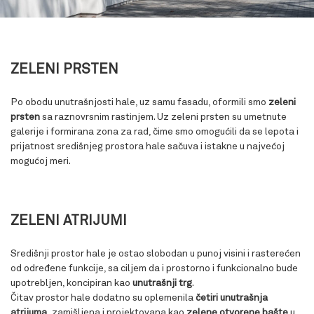
ZELENI PRSTEN
Po obodu unutrašnjosti hale, uz samu fasadu, oformili smo
zeleni
prsten
sa raznovrsnim rastinjem. Uz zeleni prsten su umetnute
galerije i formirana zona za rad, čime smo omogućili da se lepota i
prijatnost središnjeg prostora hale sačuva i istakne u najvećoj
mogućoj meri.
ZELENI ATRIJUMI
Središnji prostor hale je ostao slobodan u punoj visini i rasterećen
od određene funkcije, sa ciljem da i prostorno i funkcionalno bude
upotrebljen, koncipiran kao
unutrašnji trg
.
Čitav prostor hale dodatno su oplemenila
četiri unutrašnja
atrijuma,
zamišljena i projektovana kao
zelene otvorene bašte
u