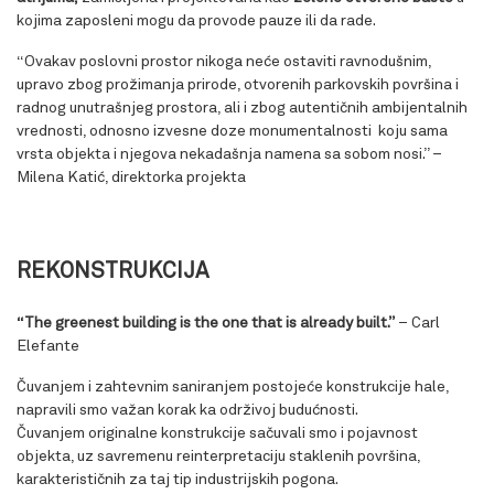
kojima zaposleni mogu da provode pauze ili da rade.
“Ovakav poslovni prostor nikoga neće ostaviti ravnodušnim,
upravo zbog prožimanja prirode, otvorenih parkovskih površina i
radnog unutrašnjeg prostora, ali i zbog autentičnih ambijentalnih
vrednosti, odnosno izvesne doze monumentalnosti koju sama
vrsta objekta i njegova nekadašnja namena sa sobom nosi.” –
Milena Katić, direktorka projekta
REKONSTRUKCIJA
“The greenest building is the one that is already built.”
– Carl
Elefante
Čuvanjem i zahtevnim saniranjem postojeće konstrukcije hale,
napravili smo važan korak ka održivoj budućnosti.
Čuvanjem originalne konstrukcije sačuvali smo i pojavnost
objekta, uz savremenu reinterpretaciju staklenih površina,
karakterističnih za taj tip industrijskih pogona.