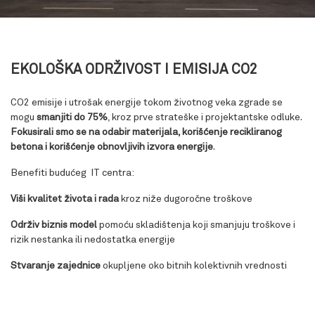
EKOLOŠKA ODRŽIVOST I EMISIJA CO2
CO2 emisije i utrošak energije tokom životnog veka zgrade se
mogu
smanjiti do 75%
, kroz prve strateške i projektantske odluke.
Fokusirali smo se na odabir materijala, korišćenje recikliranog
beton
a i korišćenje obnovljivih izvora energije
.
Benefiti budućeg IT centra:
Viši kvalitet života i rada
kroz niže dugoročne troškove
Održiv biznis model
pomoću skladištenja koji smanjuju troškove i
rizik nestanka ili nedostatka energije
Stvaranje zajednice
okupljene oko bitnih kolektivnih vrednosti