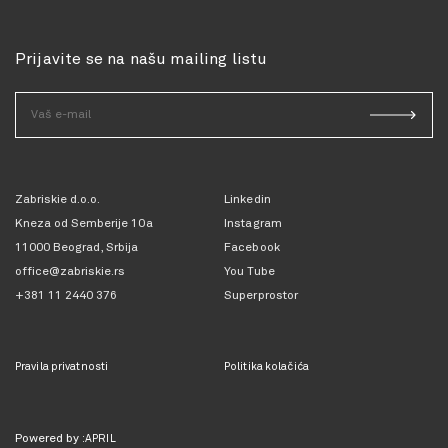
Prijavite se na našu mailing listu
Zabriskie d.o.o.
Linkedin
Kneza od Semberije 10a
Instagram
11000 Beograd, Srbija
Facebook
office@zabriskie.rs
You Tube
+381 11 2440 376
Superprostor
Pravila privatnosti
Politika kolačića
Powered by
:APRIL